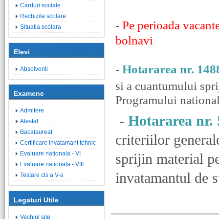
Carduri sociale
Rechizite scolare
-
Pe perioada vacantel
Situatia scolara
bolnavi
Elevi
-
Hotararea nr. 148
Absolventi
si a cuantumului spri
Examene
Programului national 
Admitere
-
Hotararea nr.
Atestat
Bacalaureat
criteriilor genera
Certificare invatamant tehnic
Evaluare nationala - VI
sprijin material pe
Evaluare nationala - VIII
invatamantul de st
Testare cls a V-a
Legaturi Utile
Vechiul site