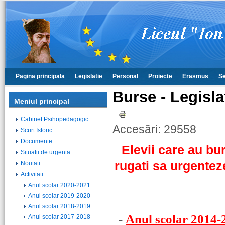
Pagina principala
Legislatie
Personal
Proiecte
Erasmus
Se
Burse - Legisla
Meniul principal
Cabinet Psihopedagogic
Accesări: 29558
Scurt Istoric
Documente
Elevii care au bu
Situatii de urgenta
rugati sa urgentez
Noutati
Activitati
Anul scolar 2020-2021
Anul scolar 2019-2020
Anul scolar 2018-2019
-
Anul scolar 2014-
Anul scolar 2017-2018