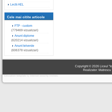
Lectii AEL
Cele mai citite articole
FTP - custom
(779469 vizualizari)
Anunt diplome
(620214 vizualizari)
Anunt telverde
(606378 vizualizari)
Copyright © 2026 Liceul "Io
Realizator: Matrescu 
Education template
by
internet security reviews
.