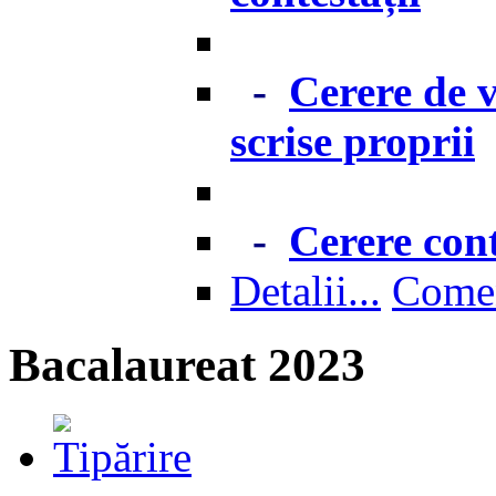
-
Cerere de v
scrise proprii
-
Cerere cont
Detalii...
Come
Bacalaureat 2023