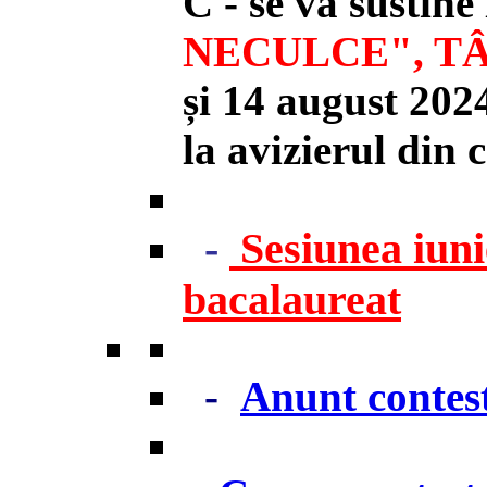
C - se va sustine
NECULCE", T
și 14 august 202
la avizierul din 
-
Sesiunea iuni
bacalaureat
-
Anunt contest