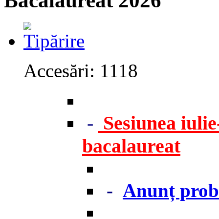
Bacalaureat 2026
Accesări: 1118
-
Sesiunea iuli
bacalaureat
-
Anunț probe