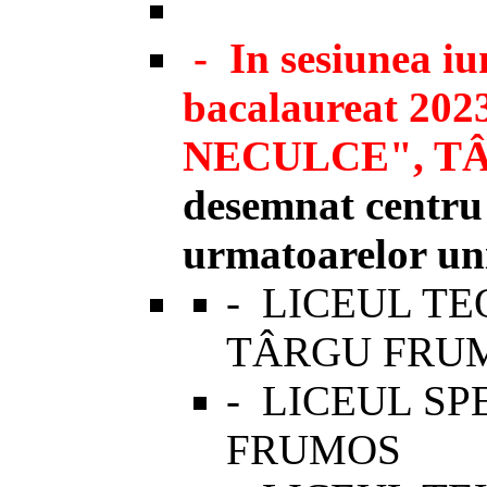
-
In sesiunea iu
bacalaureat 202
NECULCE", T
desemnat centru
urmatoarelor uni
-
LICEUL TE
TÂRGU FRU
-
LICEUL SP
FRUMOS