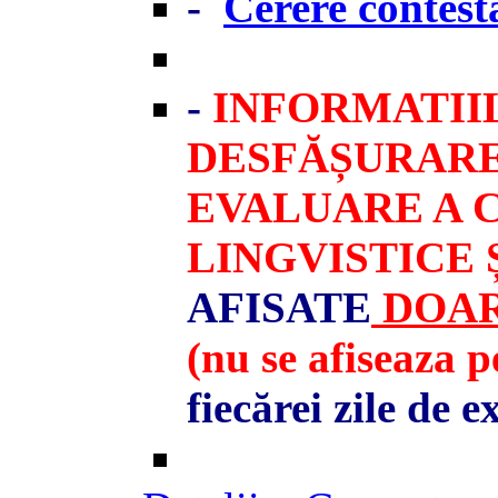
-
Cerere contesta
-
INFORMATII
DESFĂȘURARE
EVALUARE A
LINGVISTICE 
AFISATE
DOAR
(nu se afiseaza p
fiecărei zile de 