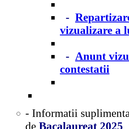
-
Repartizare
vizualizare a 
-
Anunt vizua
contestatii
- Informatii supliment
de
Bacalaureat 2025
p