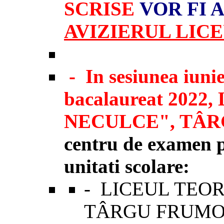
SCRISE
VOR FI 
AVIZIERUL LICEULU
-
In sesiunea iuni
bacalaureat 2022,
NECULCE", TÂ
centru de examen p
unitati scolare:
-
LICEUL TEOR
TÂRGU FRUMO