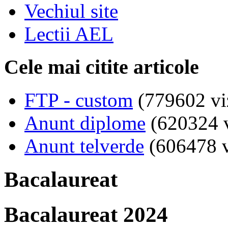
Vechiul site
Lectii AEL
Cele mai citite articole
FTP - custom
(779602 viz
Anunt diplome
(620324 v
Anunt telverde
(606478 v
Bacalaureat
Bacalaureat 2024