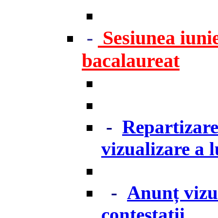
-
Sesiunea iunie
bacalaureat
-
Repartizare
vizualizare a 
-
Anunț vizua
contestații