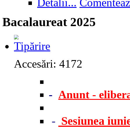
Detalii...
Comenteaz
Bacalaureat 2025
Accesări: 4172
-
Anunt - eliber
-
Sesiunea iuni