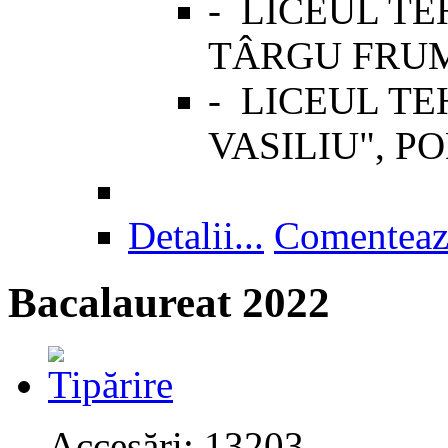
-
LICEUL TE
TÂRGU FRU
-
LICEUL T
VASILIU", P
Detalii...
Comenteaz
Bacalaureat 2022
Accesări: 13203